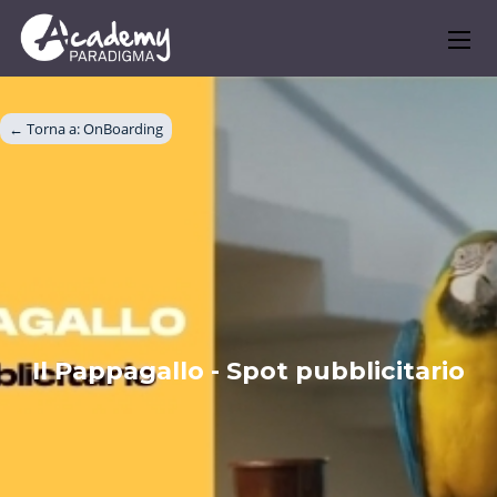
← Torna a: 
OnBoarding
Il Pappagallo - Spot pubblicitario